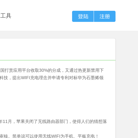
信工具
国打赏应用平台收取30%的分成，又通过热更新禁用下
相黑科技，提出WIFI充电理念并申请专利对标华为石墨烯领
6年11月，苹果关闭了无线路由器部门，使得人们的猜想落
局审核。简单说可以使用无线WIFI为手机、平板充电！