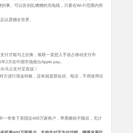
的事。可以告别乱糟糟的充电线，只要在Wi-Fi范围内所
都足以震撼全世界。
信支付才能与之抗衡，银联一直想入手攻占移动支付市
月在中国市场推出Apple pay。
，向马云支付宝宣战！
接向对方进行现金转账，还有就是跟短信、电话，不用使用任
并一举拿下美国近400万家商户，苹果瞻前不顾后，无计
依托着400万家商户，支持支付宝支付功能，慢慢发展壮