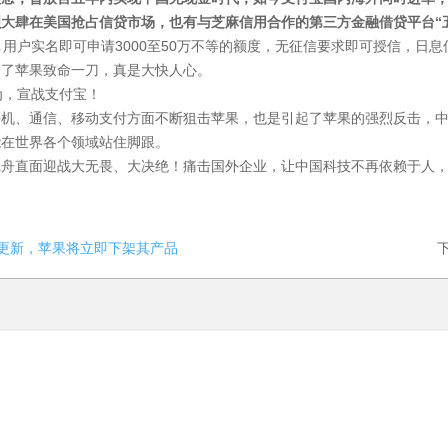
大肆在美国抢占信贷市场，也有与芝麻信用合作的第三方金融借贷平台“五
福贷↘用户实名即可申请3000至50万不等的额度，无征信要求即可授信，
给了苹果致命一刀，真是大快人心。
手机、通信、移动支付方面不断狙击苹果，也是引起了苹果的强烈反击，
能在世界各个领域站住脚跟。
沉舟直面迎战大无畏、大决绝！痛击国外企业，让中国科技不再依赖于人
更新，苹果将立即下架其产品