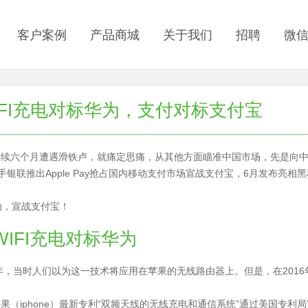
客户案例
产品商城
关于我们
招聘
微
IFI充电对标华为，支付对标支付宝
续六个月遭遇滑铁卢，就痛定思痛，从其他方面瞄准中国市场，先是向中
联手银联推出Apple Pay抢占国内移动支付市场宣战支付宝，6月发布亮
IFI充电对标华为
5年，当时人们以为这一技术将应用在苹果的无线路由器上。但是，在201
（iphone）最新专利“双频天线的无线充电和通信系统”通过美国专利