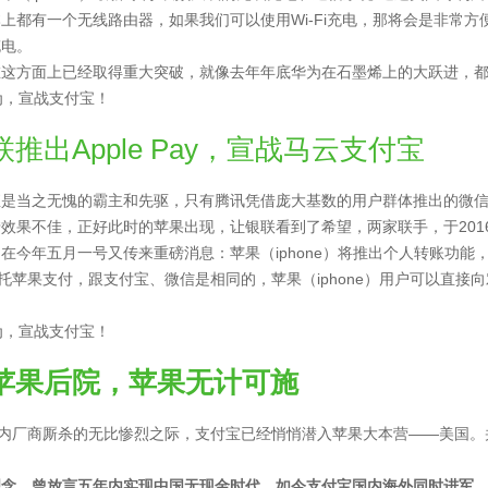
上都有一个无线路由器，如果我们可以使用Wi-Fi充电，那将会是非常方便
充电。
在这方面上已经取得重大突破，就像去年年底华为在石墨烯上的大跃进，
推出Apple Pay，宣战马云支付宝
直是当之无愧的霸主和先驱，只有腾讯凭借庞大基数的用户群体推出的微
果不佳，正好此时的苹果出现，让银联看到了希望，两家联手，于2016年2
在今年五月一号又传来重磅消息：苹果（iphone）将推出个人转账功能
依托苹果支付，跟支付宝、微信是相同的，苹果（iphone）用户可以直
苹果后院，苹果无计可施
国内厂商厮杀的无比惨烈之际，支付宝已经悄悄潜入苹果大本营——美国。
理念，曾放言五年内实现中国无现金时代，如今支付宝国内海外同时进军，